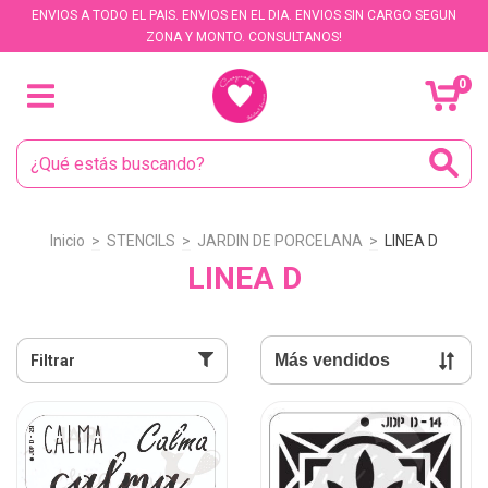
ENVIOS A TODO EL PAIS. ENVIOS EN EL DIA. ENVIOS SIN CARGO SEGUN
ZONA Y MONTO. CONSULTANOS!
0
Inicio
>
STENCILS
>
JARDIN DE PORCELANA
>
LINEA D
LINEA D
Filtrar