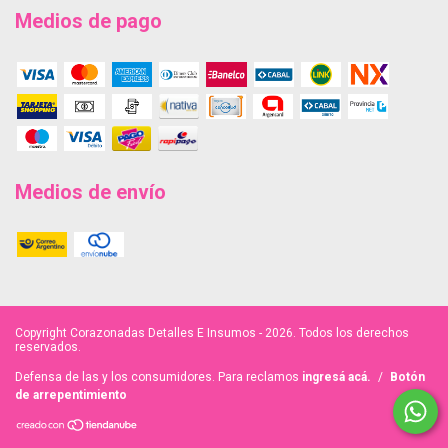
Medios de pago
Medios de envío
Copyright Corazonadas Detalles E Insumos - 2026. Todos los derechos
reservados.
Defensa de las y los consumidores. Para reclamos
ingresá acá.
/
Botón
de arrepentimiento