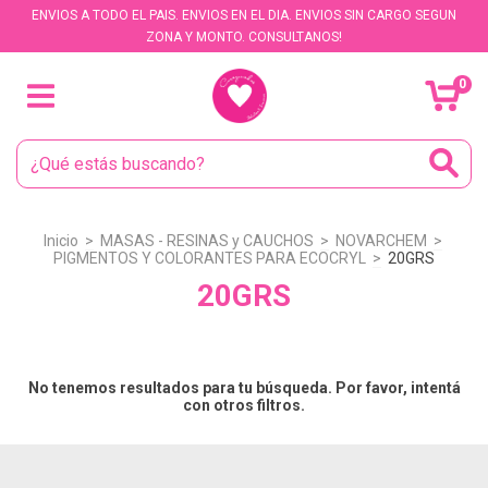
ENVIOS A TODO EL PAIS. ENVIOS EN EL DIA. ENVIOS SIN CARGO SEGUN
ZONA Y MONTO. CONSULTANOS!
0
Inicio
>
MASAS - RESINAS y CAUCHOS
>
NOVARCHEM
>
PIGMENTOS Y COLORANTES PARA ECOCRYL
>
20GRS
20GRS
No tenemos resultados para tu búsqueda. Por favor, intentá
con otros filtros.