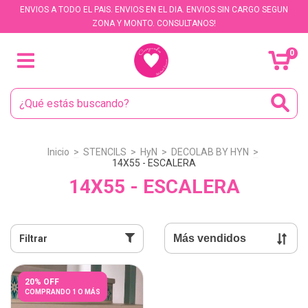
ENVIOS A TODO EL PAIS. ENVIOS EN EL DIA. ENVIOS SIN CARGO SEGUN
ZONA Y MONTO. CONSULTANOS!
0
Inicio
>
STENCILS
>
HyN
>
DECOLAB BY HYN
>
14X55 - ESCALERA
14X55 - ESCALERA
Filtrar
20% OFF
COMPRANDO 1 O MÁS