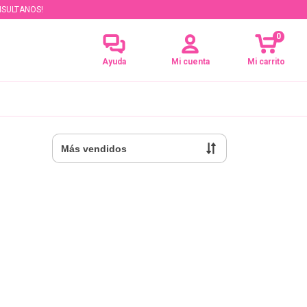
NSULTANOS!
0
Ayuda
Mi cuenta
Mi carrito