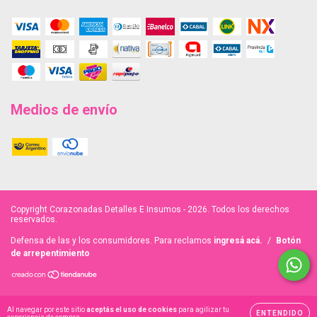
Medios de envío
Copyright Corazonadas Detalles E Insumos - 2026. Todos los derechos
reservados.
Defensa de las y los consumidores. Para reclamos
ingresá acá.
/
Botón
de arrepentimiento
Al navegar por este sitio
aceptás el uso de cookies
para agilizar tu
ENTENDIDO