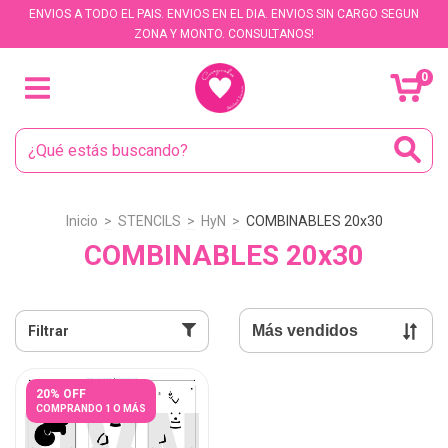
ENVIOS A TODO EL PAIS. ENVIOS EN EL DIA. ENVIOS SIN CARGO SEGUN
ZONA Y MONTO. CONSULTANOS!
0
Inicio
>
STENCILS
>
HyN
>
COMBINABLES 20x30
COMBINABLES 20x30
Filtrar
20% OFF
COMPRANDO 1 O MÁS