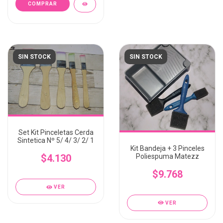
SIN STOCK
SIN STOCK
Set Kit Pinceletas Cerda
Sintetica Nº 5/ 4/ 3/ 2/ 1
Kit Bandeja + 3 Pinceles
Poliespuma Matezz
$4.130
$9.768
VER
VER