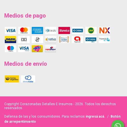
Medios de pago
Medios de envío
Copyright Corazonadas Detalles E Insumos - 2026. Todos los derechos
reservados.
Defensa de las y los consumidores. Para reclamos
ingresá acá.
/
Botón
de arrepentimiento