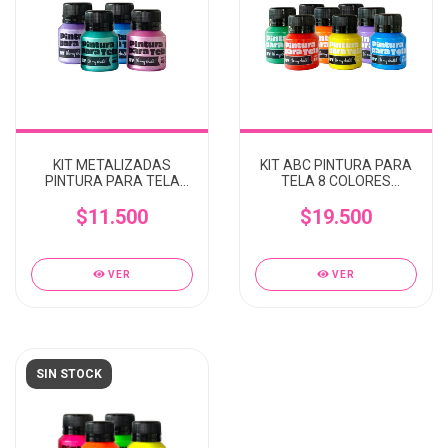
KIT METALIZADAS
KIT ABC PINTURA PARA
PINTURA PARA TELA
TELA 8 COLORES
COLORES SURTIDOS
SURTIDOS 40CC OH MY
40CC OH MY CHALK
$11.500
$19.500
CHALK
VER
VER
SIN STOCK