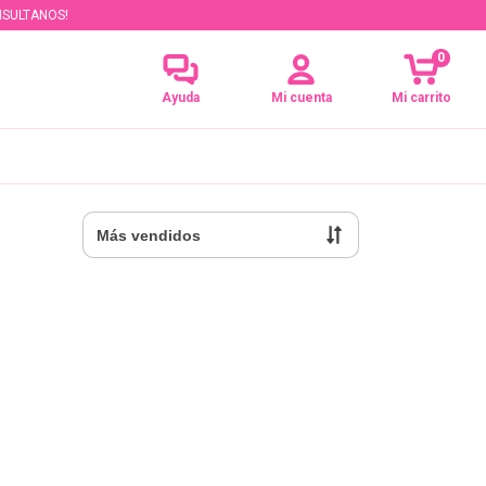
NSULTANOS!
0
Ayuda
Mi cuenta
Mi carrito