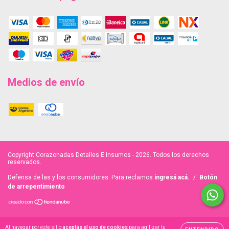
Medios de envío
Copyright Corazonadas Detalles E Insumos - 2026. Todos los derechos
reservados.
Defensa de las y los consumidores. Para reclamos
ingresá acá.
/
Botón
de arrepentimiento
Al navegar por este sitio
aceptás el uso de cookies
para agilizar tu